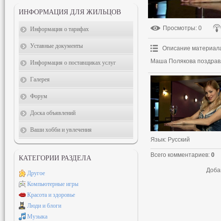
ИНФОРМАЦИЯ ДЛЯ ЖИЛЬЦОВ
Просмотры
: 0
Информация о тарифах
Уставные документы
Описание материал
Маша Полякова поздравл
Информация о поставщиках услуг
Галерея
Форум
Доска объявлений
Ваши хобби и увлечения
Язык
: Русский
Всего комментариев
:
0
КАТЕГОРИИ РАЗДЕЛА
Доба
Другое
Компьютерные игры
Красота и здоровье
Люди и блоги
Музыка