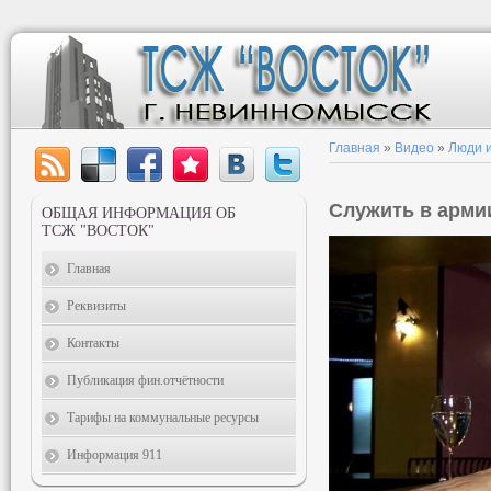
Главная
»
Видео
»
Люди и
Служить в арми
ОБЩАЯ ИНФОРМАЦИЯ ОБ
ТСЖ "ВОСТОК"
Главная
Реквизиты
Контакты
Публикация фин.отчётности
Тарифы на коммунальные ресурсы
Информация 911