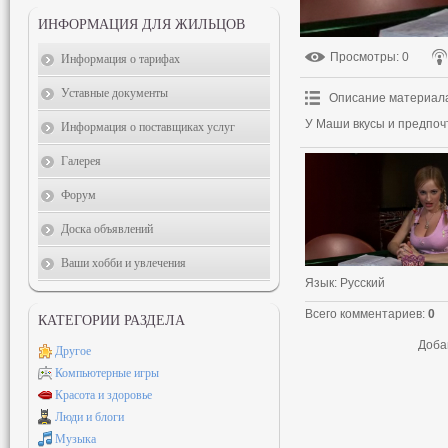
ИНФОРМАЦИЯ ДЛЯ ЖИЛЬЦОВ
Просмотры
: 0
Информация о тарифах
Уставные документы
Описание материал
У Маши вкусы и предпоч
Информация о поставщиках услуг
Галерея
Форум
Доска объявлений
Ваши хобби и увлечения
Язык
: Русский
Всего комментариев
:
0
КАТЕГОРИИ РАЗДЕЛА
Доба
Другое
Компьютерные игры
Красота и здоровье
Люди и блоги
Музыка