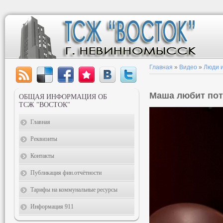
Главная
»
Видео
»
Люди и
Маша любит по
ОБЩАЯ ИНФОРМАЦИЯ ОБ
ТСЖ "ВОСТОК"
Главная
Реквизиты
Контакты
Публикация фин.отчётности
Тарифы на коммунальные ресурсы
Информация 911