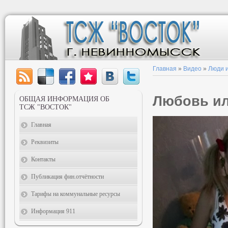
Главная
»
Видео
»
Люди и
Любовь ил
ОБЩАЯ ИНФОРМАЦИЯ ОБ
ТСЖ "ВОСТОК"
Главная
Реквизиты
Контакты
Публикация фин.отчётности
Тарифы на коммунальные ресурсы
Информация 911