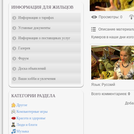
ИНФОРМАЦИЯ ДЛЯ ЖИЛЬЦОВ
Просмотры
: 0
Информация о тарифах
Уставные документы
Описание материал
Кумиров в наши дни изго
Информация о поставщиках услуг
Галерея
Форум
Доска объявлений
Ваши хобби и увлечения
Язык
: Русский
Всего комментариев
:
0
КАТЕГОРИИ РАЗДЕЛА
Доба
Другое
Компьютерные игры
Красота и здоровье
Люди и блоги
Музыка