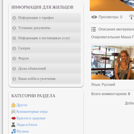
ИНФОРМАЦИЯ ДЛЯ ЖИЛЬЦОВ
Просмотры
: 0
Информация о тарифах
Уставные документы
Описание материал
Очаровательная Маша По
Информация о поставщиках услуг
Галерея
Форум
Доска объявлений
Ваши хобби и увлечения
Язык
: Русский
Всего комментариев
:
0
КАТЕГОРИИ РАЗДЕЛА
Доба
Другое
Компьютерные игры
Красота и здоровье
Люди и блоги
Музыка