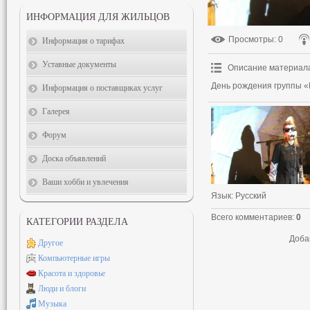
ИНФОРМАЦИЯ ДЛЯ ЖИЛЬЦОВ
Просмотры
: 0
Информация о тарифах
Уставные документы
Описание материал
День рождения группы «
Информация о поставщиках услуг
Галерея
Форум
Доска объявлений
Ваши хобби и увлечения
Язык
: Русский
Всего комментариев
:
0
КАТЕГОРИИ РАЗДЕЛА
Доба
Другое
Компьютерные игры
Красота и здоровье
Люди и блоги
Музыка