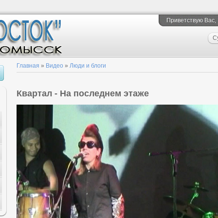
Приветствую Вас
,
С
Главная
»
Видео
»
Люди и блоги
Квартал - На последнем этаже