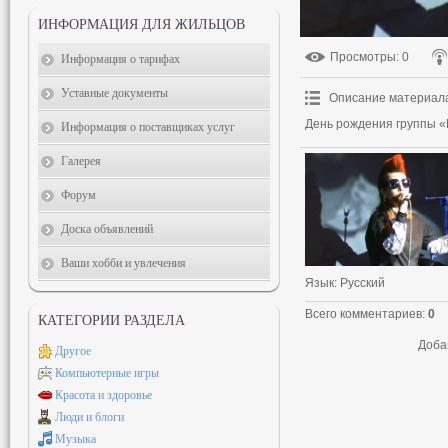
ИНФОРМАЦИЯ ДЛЯ ЖИЛЬЦОВ
Просмотры
: 0
Информация о тарифах
Уставные документы
Описание материал
День рождения группы «
Информация о поставщиках услуг
Галерея
Форум
Доска объявлений
Ваши хобби и увлечения
Язык
: Русский
Всего комментариев
:
0
КАТЕГОРИИ РАЗДЕЛА
Доба
Другое
Компьютерные игры
Красота и здоровье
Люди и блоги
Музыка