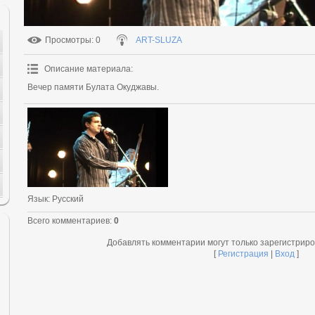
Просмотры
: 0
ART-SLUZA
Описание материала
:
Вечер памяти Булата Окуджавы.
Язык
: Русский
Всего комментариев
:
0
Добавлять комментарии могут только зарегистрир
[
Регистрация
|
Вход
]