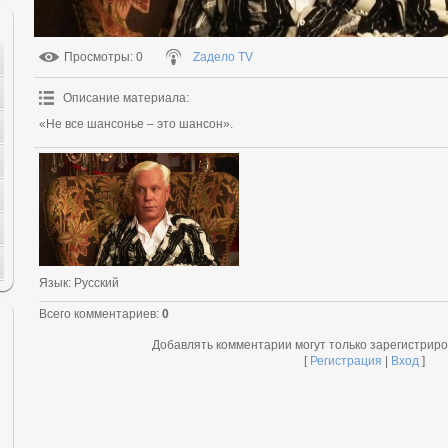
Просмотры
: 0
Zадело TV
Описание материала
:
«Не все шансонье – это шансон».
Язык
: Русский
Всего комментариев
:
0
Добавлять комментарии могут только зарегистрир
[
Регистрация
|
Вход
]