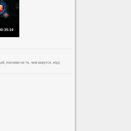
00:35:19
й, пончики не те, чем кажутся, игру