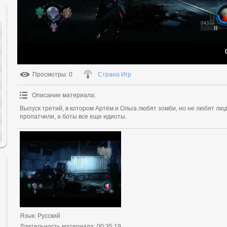
Просмотры
: 0
Страна Игр
Описание материала
:
Выпуск третий, в котором Артём и Ольга любят зомби, но не любят люде
пропатчили, а боты все еще идиоты.
Язык
: Русский
Длительность материала
: 00:35:19