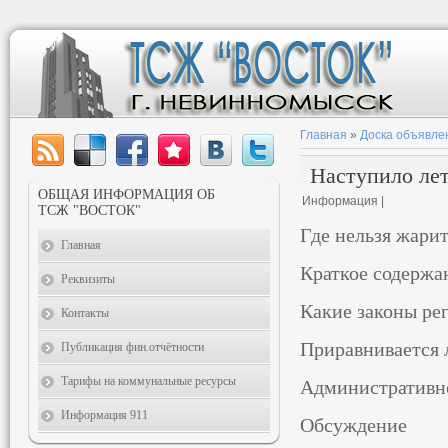
Главная
»
Доска объявле
Наступило ле
ОБЩАЯ ИНФОРМАЦИЯ ОБ
Информация |
ТСЖ "ВОСТОК"
Где нельзя жари
Главная
Краткое содержа
Реквизиты
Какие законы ре
Контакты
Приравнивается 
Публикация фин.отчётности
Тарифы на коммунальные ресурсы
Административно
Информация 911
Обсуждение