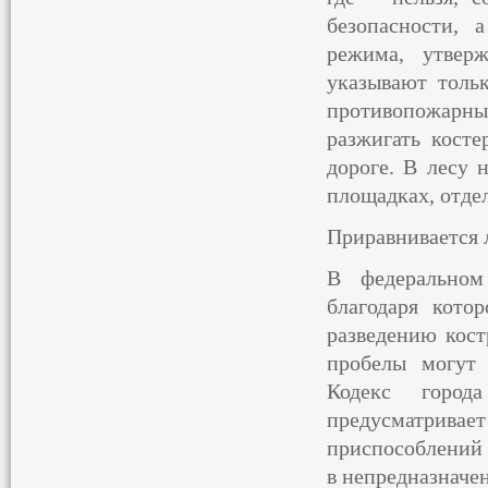
безопасности, 
режима, утвер
указывают тольк
противопожарн
разжигать кост
дороге. В лесу 
площадках, отде
Приравнивается 
В федеральном 
благодаря кото
разведению кост
пробелы могут 
Кодекс город
предусматрив
приспособлений 
в непредназначен