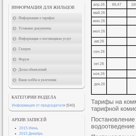
апр.26
89,47
16
ИНФОРМАЦИЯ ДЛЯ ЖИЛЬЦОВ
май.26
Информация о тарифах
июн.26
Уставные документы
июл.26
Информация о поставщиках услуг
авг.26
Галерея
сен.26
Форум
окт.26
Доска объявлений
ноя.26
Ваши хобби и увлечения
дек.26
КАТЕГОРИИ РАЗДЕЛА
Тарифы на ком
Информация от председателя
[540]
тарифной коми
Постановление 
АРХИВ ЗАПИСЕЙ
водоотведение
2015 Июнь
2015 Декабрь