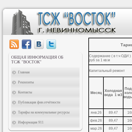
Тари
Содержание ( в т.ч ОДИ )
ОБЩАЯ ИНФОРМАЦИЯ ОБ
руб за 1 кв.м
ТСЖ "ВОСТОК"
Капитальный ремонт
Главная
Реквизиты
Под
Холодная
Контакты
Месяц
хол
вода 1 м3
воды
Публикация фин.отчётности
Тарифы на коммунальные ресурсы
янв.26
89.47
16
фев.26
89,47
16
Информация 911
мар.26
89,47
16