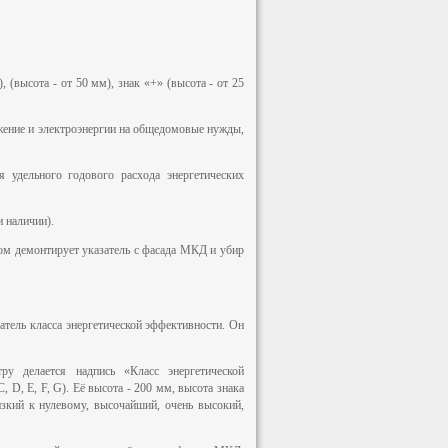
, (высота - от 50 мм), знак «+» (высота - от 25
бжение и электроэнергии на общедомовые нужды,
 удельного годового расхода энергетических
 наличии).
ом демонтирует указатель с фасада МКД и убир
тель класса энергетической эффективности. Он
у делается надпись «Класс энергетической
, D, E, F, G). Её высота - 200 мм, высота знака
изкий к нулевому, высочайший, очень высокий,