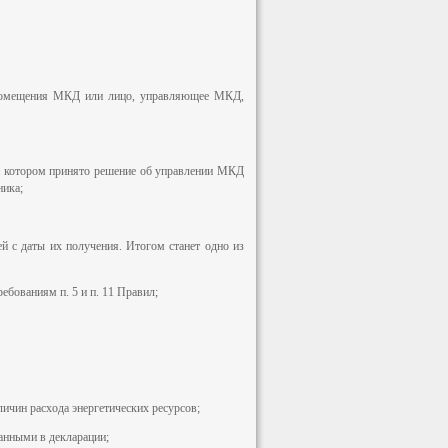
 помещения МКД или лицо, управляющее МКД,
а котором принято решение об управлении МКД
ика;
й с даты их получения. Итогом станет одно из
ебованиям п. 5 и п. 11 Правил;
ичин расхода энергетических ресурсов;
занными в декларации;