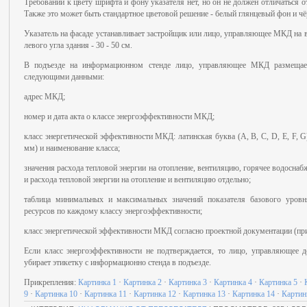
Требований к цвету шрифта и фону указателя нет, но он не должен отличаться 
Также это может быть стандартное цветовой решение - белый глянцевый фон и ч
Указатель на фасаде устанавливает застройщик или лицо, управляющее МКД на в
левого угла здания - 30 - 50 см.
В подъезде на информационном стенде лицо, управляющее МКД размещает
следующими данными:
адрес МКД;
номер и дата акта о классе энергоэффективности МКД;
класс энергетической эффективности МКД: латинская буква (А, В, С, D, E, F, G)
мм) и наименование класса;
значения расхода тепловой энергии на отопление, вентиляцию, горячее водосна
и расхода тепловой энергии на отопление и вентиляцию отдельно;
таблица минимальных и максимальных значений показателя базового уровня
ресурсов по каждому классу энергоэффективности;
класс энергетической эффективности МКД согласно проектной документации (при
Если класс энергоэффективности не подтверждается, то лицо, управляющее 
убирает этикетку с информационно стенда в подъезде.
Прикрепления
:
Картинка 1
·
Картинка 2
·
Картинка 3
·
Картинка 4
·
Картинка 5
·
9
·
Картинка 10
·
Картинка 11
·
Картинка 12
·
Картинка 13
·
Картинка 14
·
Картин