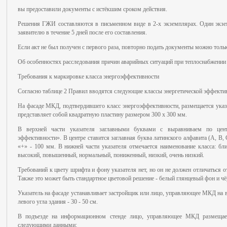
вы предоставили документы с истёкшим сроком действия.
Решения ГЖИ составляются в письменном виде в 2-х экземплярах. Один экзе
заявителю в течение 5 дней после его составления.
Если акт не был получен с первого раза, повторно подать документы можно толь
Об особенностях расследования причин аварийных ситуаций при теплоснабжении 
Требования к маркировке класса энергоэффективности
Согласно таблице 2 Правил вводятся следующие классы энергетической эффект
На фасаде МКД, подтвердившего класс энергоэффективности, размещается указа
представляет собой квадратную пластину размером 300 х 300 мм.
В верхней части указателя заглавными буквами с выравниваем по центр
эффективности». В центре ставится заглавная буква латинского алфавита (А, В, С
«+» - 100 мм. В нижней части указателя отмечается наименование класса: бл
высокий, повышенный, нормальный, пониженный, низкий, очень низкий.
Требований к цвету шрифта и фону указателя нет, но он не должен отличаться 
Также это может быть стандартное цветовой решение - белый глянцевый фон и ч
Указатель на фасаде устанавливает застройщик или лицо, управляющее МКД на в
левого угла здания - 30 - 50 см.
В подъезде на информационном стенде лицо, управляющее МКД размещает
следующими данными: