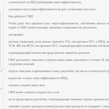
соответствует ли МКД требованиям энергоэффективности;
указанием класса энергоэффективности на дату составления этого акта.
Как действует ГЖИ
Чтобы дому был присвоен класс энергоэффективности, собственник жилого
подаёт в ГЖИ соответствующее заявление и заверенные им документы:
декларацию;
договор управления, (если домом управляет УО), или протокол ОСС в МКД, н
ТСЖ, ЖК или ЖСК, или протокол ОСС, подтверждающий полномочия собственн
подтверждающий полномочия представителя заявителя документ.
ГЖИ рассмотрит заявление и перечисленные выше документы в течение 30 дне
следующих решений:
вернуть заявление и приложенные к нему документы, так они не соответствуют тр
выдать акт о классе энергоэффективности МКД;
отказать в выдаче такого акта.
ГЖИ может отказать в выдаче акта, если:
вы не предоставили документы, подтверждающие значения годовых удельных вел
значения годовых удельных величин расхода энергоресурсов не совпадают с ука