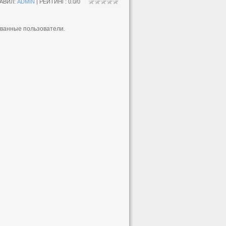
АВИЛ
:
ADMIN
|
РЕЙТИНГ
:
0.0
/
0
ованные пользователи.