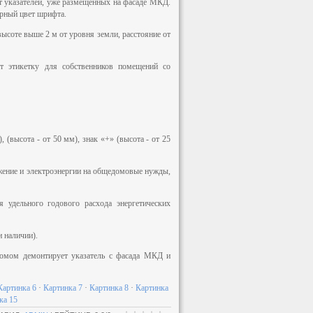
от указателей, уже размещённых на фасаде МКД.
ёрный цвет шрифта.
ысоте выше 2 м от уровня земли, расстояние от
 этикетку для собственников помещений со
, (высота - от 50 мм), знак «+» (высота - от 25
бжение и электроэнергии на общедомовые нужды,
 удельного годового расхода энергетических
 наличии).
домом демонтирует указатель с фасада МКД и
Картинка 6
·
Картинка 7
·
Картинка 8
·
Картинка
ка 15