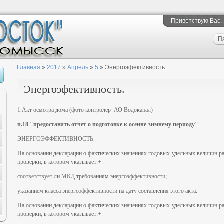
Приветствую Вас
,
П
Главная
»
2017
»
Апрель
»
5
» Энергоэфективность.
Энергоэфективность.
1.Акт осмотра дома (фото контролер АО Водоканал)
п.18 "предоставить отчет о подготовке к осенне-зимнему периоду"
ЭНЕРГОЭФФЕКТИВНОСТЬ.
На основании декларации о фактических значениях годовых удельных величин р
проверки, в котором указывает:+
соответствует ли МКД требованиям энергоэффективности;
указанием класса энергоэффективности на дату составления этого акта.
На основании декларации о фактических значениях годовых удельных величин р
проверки, в котором указывает:+