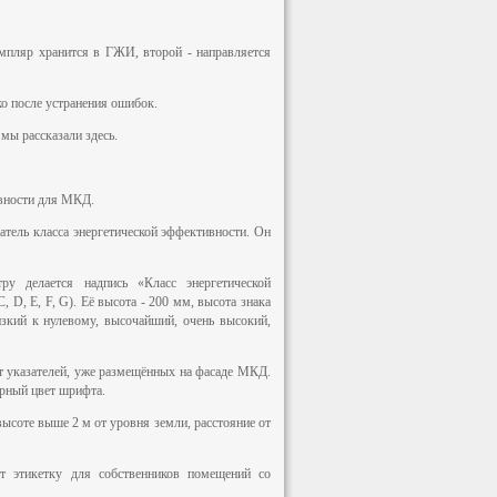
мпляр хранится в ГЖИ, второй - направляется
ко после устранения ошибок.
мы рассказали здесь.
ивности для МКД.
тель класса энергетической эффективности. Он
у делается надпись «Класс энергетической
, D, E, F, G). Её высота - 200 мм, высота знака
изкий к нулевому, высочайший, очень высокий,
от указателей, уже размещённых на фасаде МКД.
ёрный цвет шрифта.
ысоте выше 2 м от уровня земли, расстояние от
 этикетку для собственников помещений со