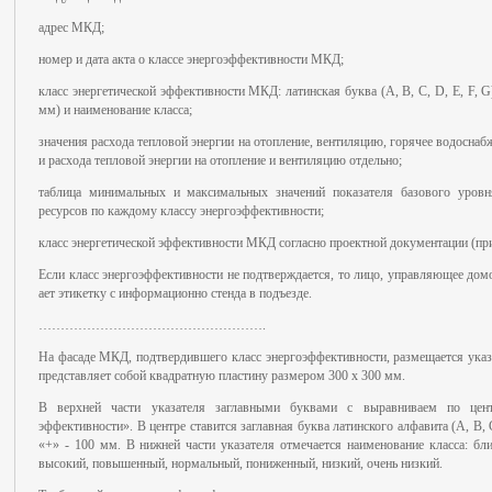
адрес МКД;
номер и дата акта о классе энергоэффективности МКД;
класс энергетической эффективности МКД: латинская буква (А, В, С, D, E, F, G)
мм) и наименование класса;
значения расхода тепловой энергии на отопление, вентиляцию, горячее водосна
и расхода тепловой энергии на отопление и вентиляцию отдельно;
таблица минимальных и максимальных значений показателя базового уровня
ресурсов по каждому классу энергоэффективности;
класс энергетической эффективности МКД согласно проектной документации (при
Если класс энергоэффективности не подтверждается, то лицо, управляющее дом
ает этикетку с информационно стенда в подъезде.
…………………………………………….
На фасаде МКД, подтвердившего класс энергоэффективности, размещается указа
представляет собой квадратную пластину размером 300 х 300 мм.
В верхней части указателя заглавными буквами с выравниваем по центр
эффективности». В центре ставится заглавная буква латинского алфавита (А, В, С
«+» - 100 мм. В нижней части указателя отмечается наименование класса: бл
высокий, повышенный, нормальный, пониженный, низкий, очень низкий.