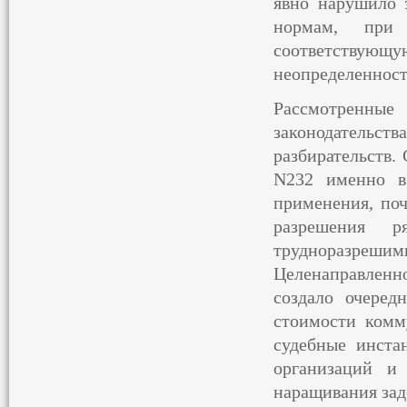
явно нарушило 
нормам, при
соответствующу
неопределенност
Рассмотренны
законодатель
разбирательств.
N232 именно в
применения, по
разрешения 
трудноразреш
Целенаправленн
создало очеред
стоимости комм
судебные инста
организаций и
наращивания за