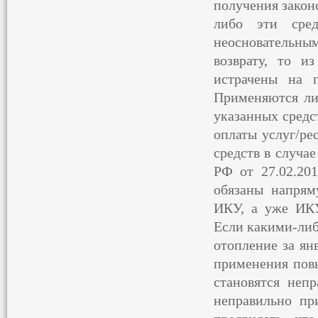
получения закон
либо эти сре
неосновательн
возврату, то и
истрачены на 
Применяются ли
указанных средс
оплаты услуг/ре
средств в случа
РФ от 27.02.20
обязаны напрям
ИКУ, а уже ИКУ
Если какими-либ
отопление за ян
применения пов
становятся неп
неправильно п