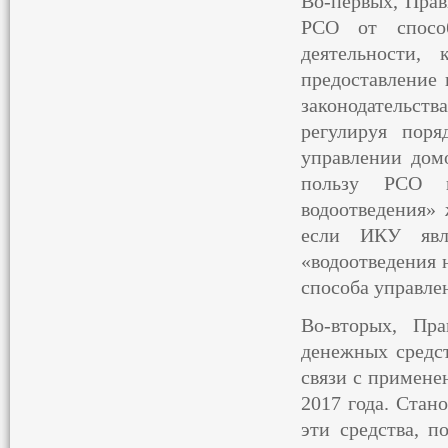
Во-первых, Прав
РСО от спосо
деятельности,
предоставление
законодательств
регулируя пор
управлении дом
пользу РСО в
водоотведения» 
если ИКУ явл
«водоотведения 
способа управл
Во-вторых, Пра
денежных средс
связи с примене
2017 года. Стан
эти средства, 