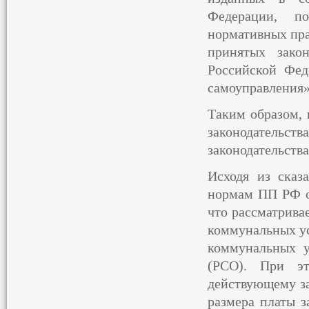
Федерации, по
нормативных пра
принятых зако
Российской Фед
самоуправления»
Таким образом,
законодатель
законодательства
Исходя из сказ
нормам ПП РФ от
что рассматрива
коммунальных ус
коммунальных у
(РСО). При э
действующему за
размера платы з