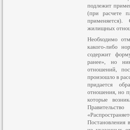
подлежит примен
(при расчете п
применяется).
жилищных отнош
Необходимо отм
какого-либо но
содержит форму
ранее», но ни
отношений, пос
произошло в рас
придается обр
отношения, но п
которые возни
Правительст
«Распространяе
Постановления в
из указанных о