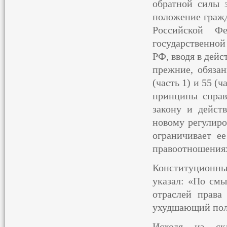
обратной силы 
положение гражд
Российской Ф
государственно
РФ, вводя в дей
прежние, обязаны
(часть 1) и 55 (
принципы справ
закону и дейст
новому регулиро
ограничивает е
правоотношения
Конституционны
указал: «По см
отраслей права
ухудшающий поло
Исходя из ска