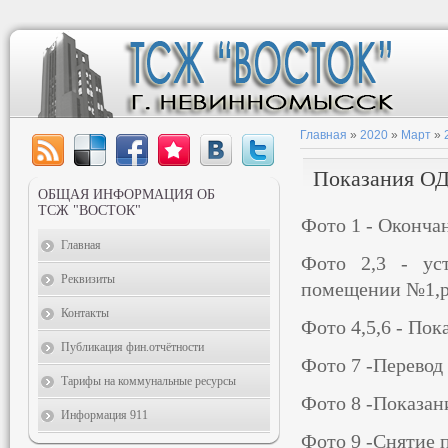
Главная
»
2020
»
Март
»
Показания ОД
ОБЩАЯ ИНФОРМАЦИЯ ОБ
ТСЖ "ВОСТОК"
Фото 1 - Оконча
Главная
Фото 2,3 - ус
Реквизиты
помещении №1,ра
Контакты
Фото 4,5,6 - По
Публикация фин.отчётности
Фото 7 -Перевод
Тарифы на коммунальные ресурсы
Фото 8 -Показан
Информация 911
Фото 9 -Снятие 