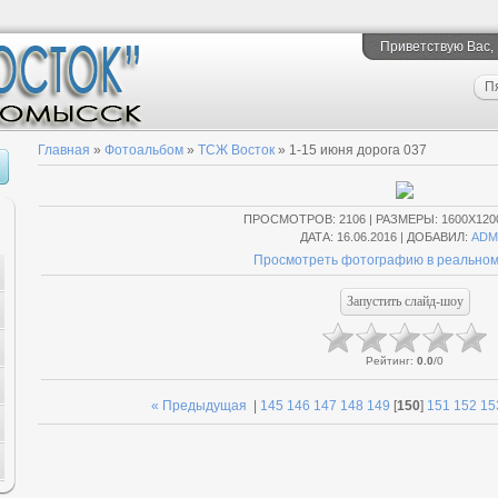
Приветствую Вас
,
П
Главная
»
Фотоальбом
»
ТСЖ Восток
» 1-15 июня дорога 037
ПРОСМОТРОВ
: 2106 |
РАЗМЕРЫ
: 1600X120
ДАТА
: 16.06.2016 |
ДОБАВИЛ
:
ADM
Просмотреть фотографию в реальном
Рейтинг
:
0.0
/
0
« Предыдущая
|
145
146
147
148
149
[
150
]
151
152
15