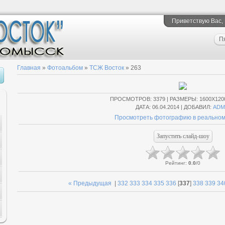
Приветствую Вас
,
П
Главная
»
Фотоальбом
»
ТСЖ Восток
» 263
ПРОСМОТРОВ
: 3379 |
РАЗМЕРЫ
: 1600X120
ДАТА
: 06.04.2014 |
ДОБАВИЛ
:
ADM
Просмотреть фотографию в реальном
Рейтинг
:
0.0
/
0
« Предыдущая
|
332
333
334
335
336
[
337
]
338
339
34