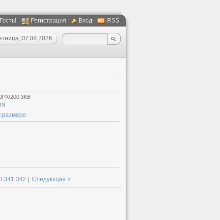
 Гость!
Регистрация
Вход
RSS
ятница, 07.08.2026
0PX/200.3KB
IN
 размере
0
341
342
|
Следующая »