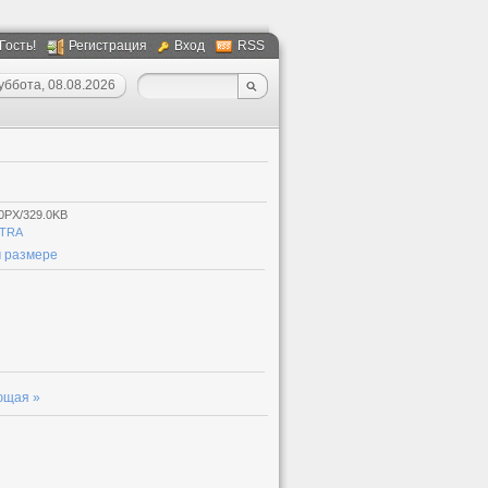
 Гость!
Регистрация
Вход
RSS
уббота, 08.08.2026
0PX/329.0KB
TRA
 размере
ющая »