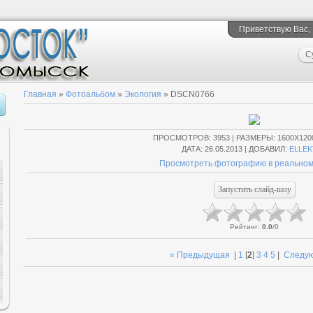
Приветствую Вас
,
С
Главная
»
Фотоальбом
»
Экология
» DSCN0766
ПРОСМОТРОВ
: 3953 |
РАЗМЕРЫ
: 1600X120
ДАТА
: 26.05.2013 |
ДОБАВИЛ
:
ELLEK
Просмотреть фотографию в реальном
Рейтинг
:
0.0
/
0
« Предыдущая
|
1
[
2
]
3
4
5
|
Следу