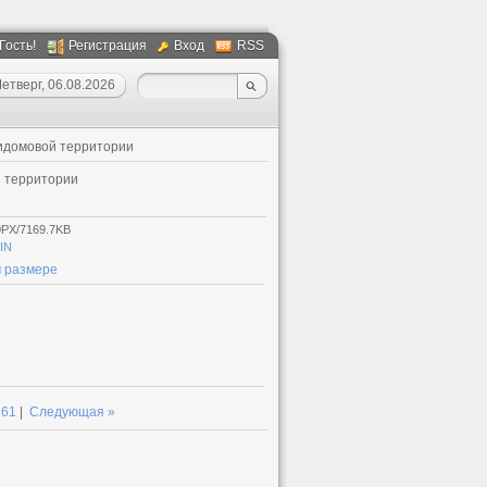
 Гость!
Регистрация
Вход
RSS
етверг, 06.08.2026
идомовой территории
й территории
0PX/7169.7KB
IN
 размере
61
|
Следующая »