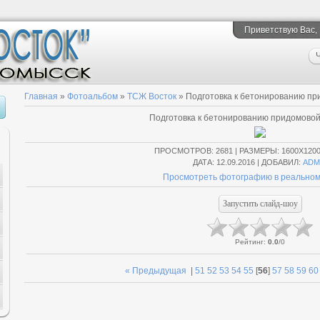
Приветствую Вас
,
Ч
Главная
»
Фотоальбом
»
ТСЖ Восток
» Подготовка к бетонированию пр
Подготовка к бетонированию придомово
ПРОСМОТРОВ
: 2681 |
РАЗМЕРЫ
: 1600X120
ДАТА
: 12.09.2016 |
ДОБАВИЛ
:
ADM
Просмотреть фотографию в реальном
Рейтинг
:
0.0
/
0
« Предыдущая
|
51
52
53
54
55
[
56
]
57
58
59
60