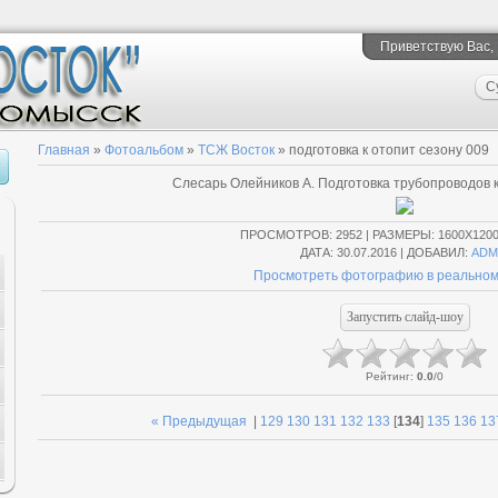
Приветствую Вас
,
С
Главная
»
Фотоальбом
»
ТСЖ Восток
» подготовка к отопит сезону 009
Слесарь Олейников А. Подготовка трубопроводов 
ПРОСМОТРОВ
: 2952 |
РАЗМЕРЫ
: 1600X120
ДАТА
: 30.07.2016 |
ДОБАВИЛ
:
ADM
Просмотреть фотографию в реальном
Рейтинг
:
0.0
/
0
« Предыдущая
|
129
130
131
132
133
[
134
]
135
136
13