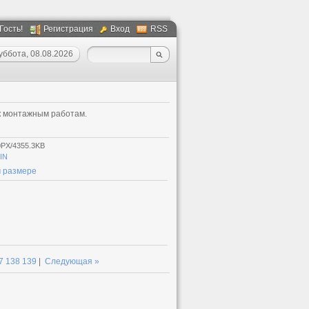
 Гость!
Регистрация
Вход
RSS
уббота, 08.08.2026
к монтажным работам.
0PX/4355.3KB
IN
 размере
7
138
139
|
Следующая »