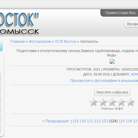
Приветствую Вас
,
Воскр
Главная
»
Фотоальбом
»
ТСЖ Восток
» теплосеть
Подготовка к отопительному сезону.Замена трубопровода, подача 
воды.
ПРОСМОТРОВ
: 2421 |
РАЗМЕРЫ
: 1600X120
ДАТА
: 29.08.2016 |
ДОБАВИЛ
:
ADM
Просмотреть фотографию в реальном
Рейтинг
:
0.0
/
0
« Предыдущая
|
119
120
121
122
123
[
124
]
125
126
12