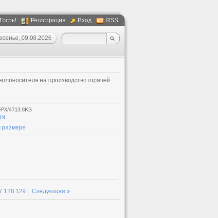
 Гость!
Регистрация
Вход
RSS
есенье, 09.08.2026
теплоносителя на производство горячей
0PX/4713.8KB
IN
 размере
7
128
129
|
Следующая »