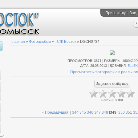
Приветствую Вас
,
Ч
Главная
»
Фотоальбом
»
ТСЖ Восток
» DSCN0734
ПРОСМОТРОВ
: 3671 |
РАЗМЕРЫ
: 1600X120
ДАТА
: 26.05.2013 |
ДОБАВИЛ
:
ELLEK
Просмотреть фотографию в реальном
Рейтинг
:
0.0
/
0
« Предыдущая
|
344
345
346
347
348
[
349
]
350
351
35