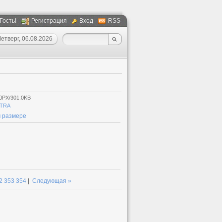
 Гость!
Регистрация
Вход
RSS
етверг, 06.08.2026
0PX/301.0KB
TRA
 размере
2
353
354
|
Следующая »