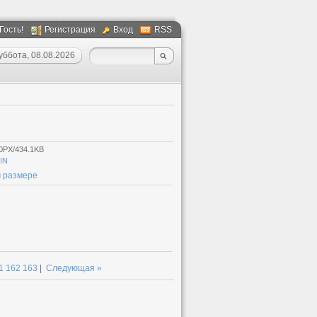
 Гость!
Регистрация
Вход
RSS
уббота, 08.08.2026
и
0PX/434.1KB
IN
 размере
1
162
163
|
Следующая »