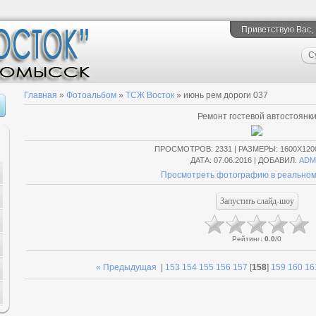
Приветствую Вас
,
С
Главная
»
Фотоальбом
»
ТСЖ Восток
» июнь рем дороги 037
Ремонт гостевой автостоянк
ПРОСМОТРОВ
: 2331 |
РАЗМЕРЫ
: 1600X120
ДАТА
: 07.06.2016 |
ДОБАВИЛ
:
ADM
Просмотреть фотографию в реальном
Рейтинг
:
0.0
/
0
« Предыдущая
|
153
154
155
156
157
[
158
]
159
160
16