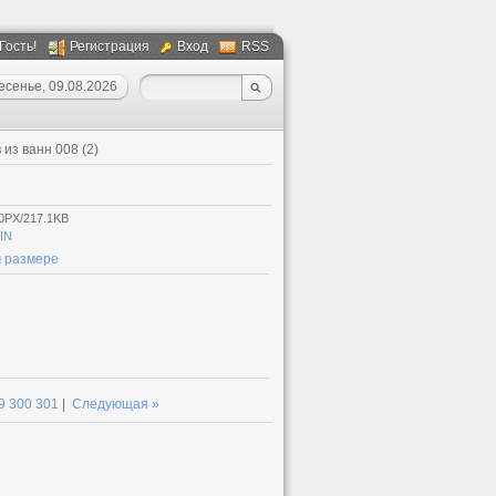
 Гость!
Регистрация
Вход
RSS
есенье, 09.08.2026
из ванн 008 (2)
0PX/217.1KB
IN
 размере
9
300
301
|
Следующая »