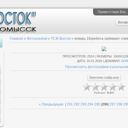
Приветствую Вас
,
Воскр
Главная
»
Фотоальбом
»
ТСЖ Восток
» январь 16гребята забивают слив 
ПРОСМОТРОВ
: 2524 |
РАЗМЕРЫ
: 1600X120
ДАТА
: 10.01.2016 |
ДОБАВИЛ
:
ADM
Просмотреть фотографию в реальном
Рейтинг
:
0.0
/
0
« Предыдущая
|
291
292
293
294
295
[
296
]
297
298
29