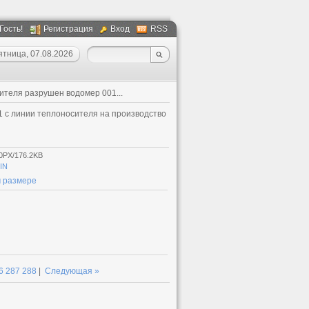
 Гость!
Регистрация
Вход
RSS
ятница, 07.08.2026
ителя разрушен водомер 001...
 с линии теплоносителя на производство
0PX/176.2KB
IN
 размере
6
287
288
|
Следующая »