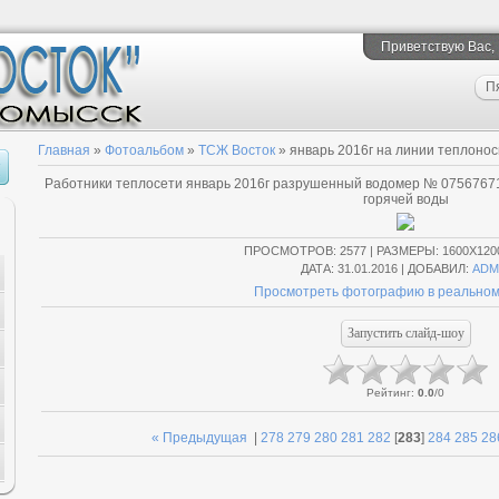
Приветствую Вас
,
П
Главная
»
Фотоальбом
»
ТСЖ Восток
» январь 2016г на линии теплонос
Работники теплосети январь 2016г разрушенный водомер № 07567671
горячей воды
ПРОСМОТРОВ
: 2577 |
РАЗМЕРЫ
: 1600X120
ДАТА
: 31.01.2016 |
ДОБАВИЛ
:
ADM
Просмотреть фотографию в реальном
Рейтинг
:
0.0
/
0
« Предыдущая
|
278
279
280
281
282
[
283
]
284
285
28