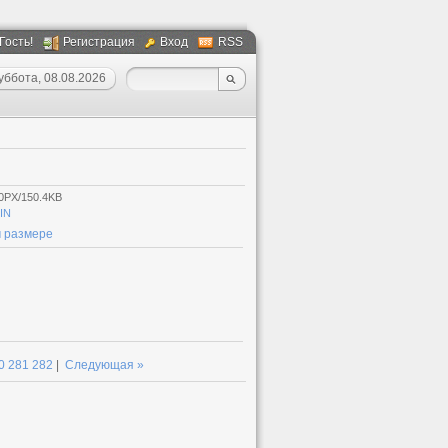
 Гость!
Регистрация
Вход
RSS
уббота, 08.08.2026
0PX/150.4KB
IN
 размере
0
281
282
|
Следующая »