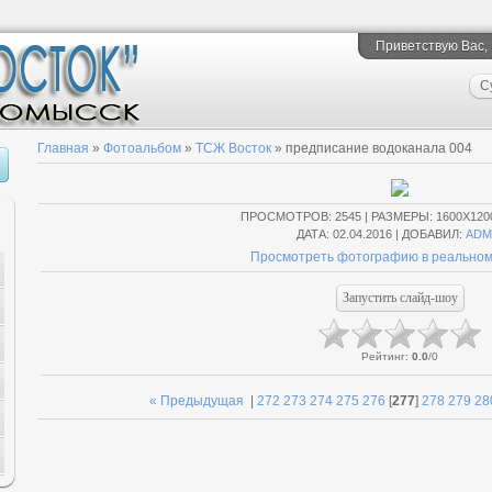
Приветствую Вас
,
С
Главная
»
Фотоальбом
»
ТСЖ Восток
» предписание водоканала 004
ПРОСМОТРОВ
: 2545 |
РАЗМЕРЫ
: 1600X120
ДАТА
: 02.04.2016 |
ДОБАВИЛ
:
ADM
Просмотреть фотографию в реальном
Рейтинг
:
0.0
/
0
« Предыдущая
|
272
273
274
275
276
[
277
]
278
279
28