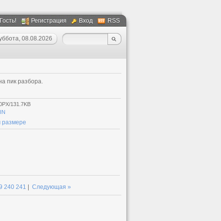
 Гость!
Регистрация
Вход
RSS
уббота, 08.08.2026
а пик разбора.
0PX/131.7KB
IN
 размере
9
240
241
|
Следующая »