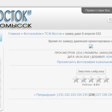
Приветствую Вас
,
С
Главная
»
Фотоальбом
»
ТСЖ Восток
» замер давл 9 апреля 033
Время по замеру давления ориентировано н
ПРОСМОТРОВ
: 2214 |
РАЗМЕРЫ
: 1600X120
ДАТА
: 09.04.2016 |
ДОБАВИЛ
:
ADM
Просмотреть фотографию в реальном
Рейтинг
:
0.0
/
0
« Предыдущая
|
231
232
233
234
235
[
236
]
237
238
23