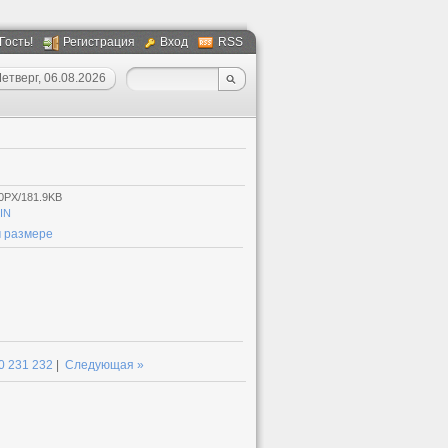
 Гость!
Регистрация
Вход
RSS
етверг, 06.08.2026
0PX/181.9KB
IN
 размере
0
231
232
|
Следующая »