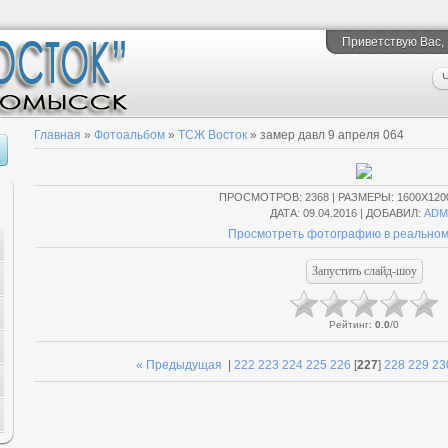
Приветствую Вас
,
Ч
Главная
»
Фотоальбом
»
ТСЖ Восток
» замер давл 9 апреля 064
ПРОСМОТРОВ
: 2368 |
РАЗМЕРЫ
: 1600X120
ДАТА
: 09.04.2016 |
ДОБАВИЛ
:
ADM
Просмотреть фотографию в реальном
Рейтинг
:
0.0
/
0
« Предыдущая
|
222
223
224
225
226
[
227
]
228
229
23