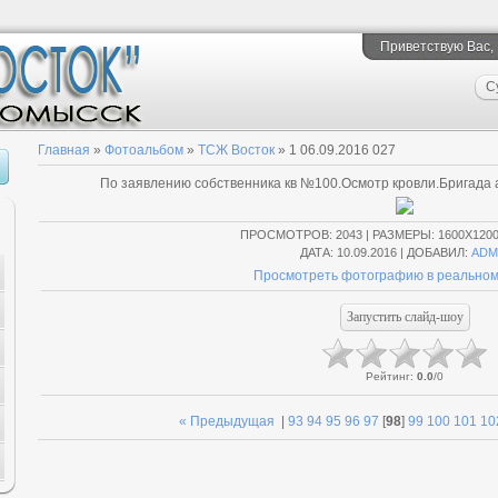
Приветствую Вас
,
С
Главная
»
Фотоальбом
»
ТСЖ Восток
» 1 06.09.2016 027
По заявлению собственника кв №100.Осмотр кровли.Бригада 
ПРОСМОТРОВ
: 2043 |
РАЗМЕРЫ
: 1600X120
ДАТА
: 10.09.2016 |
ДОБАВИЛ
:
ADM
Просмотреть фотографию в реальном
Рейтинг
:
0.0
/
0
« Предыдущая
|
93
94
95
96
97
[
98
]
99
100
101
10