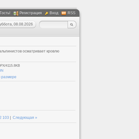
 Гость!
Регистрация
Вход
RSS
уббота, 08.08.2026
альпинистов осматривает кровлю
0PX/4115.8KB
IN
 размере
2
103
|
Следующая »