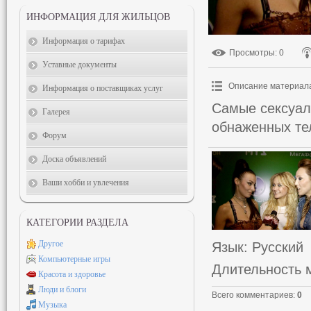
ИНФОРМАЦИЯ ДЛЯ ЖИЛЬЦОВ
Информация о тарифах
Просмотры
: 0
Уставные документы
Описание материал
Информация о поставщиках услуг
Самые сексуал
Галерея
обнаженных те
Форум
Доска объявлений
Ваши хобби и увлечения
КАТЕГОРИИ РАЗДЕЛА
Другое
Язык
: Русский
Компьютерные игры
Длительность 
Красота и здоровье
Люди и блоги
Всего комментариев
:
0
Музыка