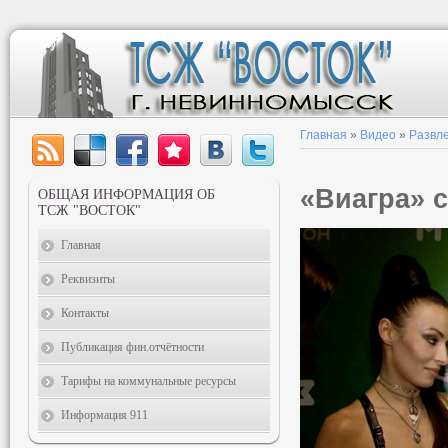
Главная
»
Видео
»
Развл
«Виагра» 
ОБЩАЯ ИНФОРМАЦИЯ ОБ
ТСЖ "ВОСТОК"
Главная
Реквизиты
Контакты
Публикация фин.отчётности
Тарифы на коммунальные ресурсы
Информация 911