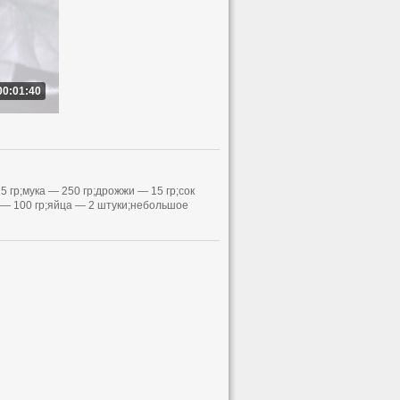
00:01:40
 гр;мука — 250 гр;дрожжи — 15 гр;сок
с — 100 гр;яйца — 2 штуки;небольшое