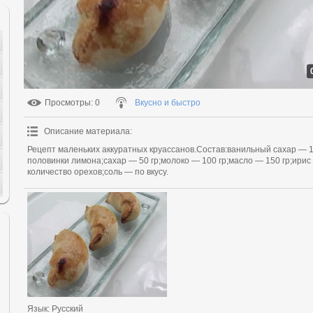
Просмотры
: 0
Вкусно и быстро
Описание материала
:
Рецепт маленьких аккуратных круассанов.Состав:ванильный сахар — 15
половинки лимона;сахар — 50 гр;молоко — 100 гр;масло — 150 гр;ири
количество орехов;соль — по вкусу.
Язык
: Русский