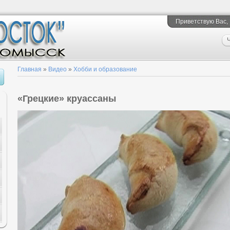
Приветствую Вас
,
Ч
Главная
»
Видео
»
Хобби и образование
«Грецкие» круассаны