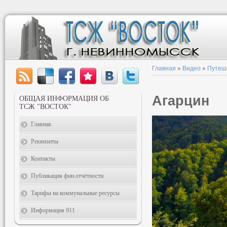
Главная
»
Видео
»
Путеш
Агарцин
ОБЩАЯ ИНФОРМАЦИЯ ОБ
ТСЖ "ВОСТОК"
Главная
Реквизиты
Контакты
Публикация фин.отчётности
Тарифы на коммунальные ресурсы
Информация 911