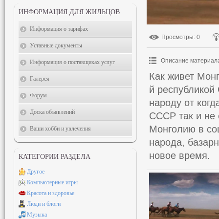
ИНФОРМАЦИЯ ДЛЯ ЖИЛЬЦОВ
Информация о тарифах
Просмотры
: 0
Уставные документы
Описание материал
Информация о поставщиках услуг
Как живет Монг
Галерея
й республикой
Форум
народу от когд
Доска объявлений
СССР так и не
Монголию в со
Ваши хобби и увлечения
народа, базар
новое время.
КАТЕГОРИИ РАЗДЕЛА
Другое
Компьютерные игры
Красота и здоровье
Люди и блоги
Музыка