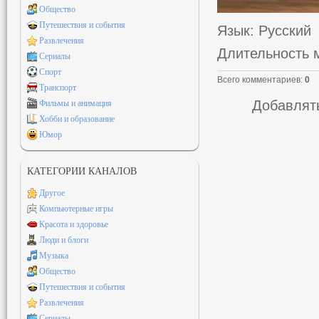
Общество
Путешествия и события
Язык
: Русский
Развлечения
Длительность 
Сериалы
Спорт
Всего комментариев
:
0
Транспорт
Добавлять
Фильмы и анимация
Хобби и образование
Юмор
КАТЕГОРИИ КАНАЛОВ
Другое
Компьютерные игры
Красота и здоровье
Люди и блоги
Музыка
Общество
Путешествия и события
Развлечения
Сериалы