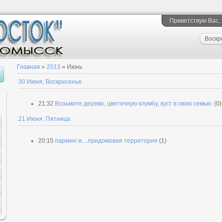
Приветствую Вас
,
Воскр
Главная
»
2013
»
Июнь
30 Июня, Воскресенье
21:32
Возьмите дерево, цветочную клумбу, куст в свою семью.
(0)
21 Июня, Пятница
20:15
паркинг и....придомовая территория
(1)