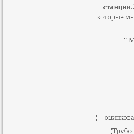
станции
которые мы
" 
¦на 
¦
¦ оц
¦Т