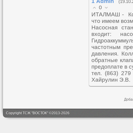
1
Admin
(19.10.
0
ИТАЛМАШ - Ко
что имеем воз
Насосная ста
входит: на
Гидроаккуммул
частотным пре
давления. Кол
обратные клапа
предоплате в с
тел. (863) 
Хайрулин Э.В.
Доба
Copyright ТСЖ "ВОСТОК" ©2013-2026