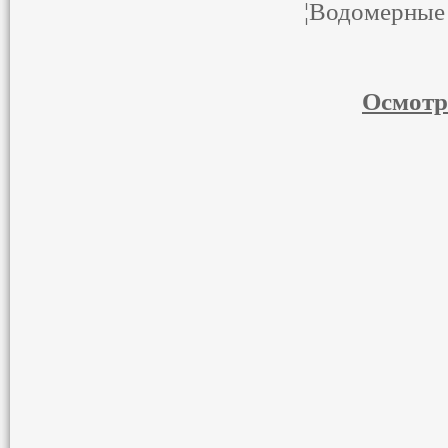
¦Водо
Осмотр
/20