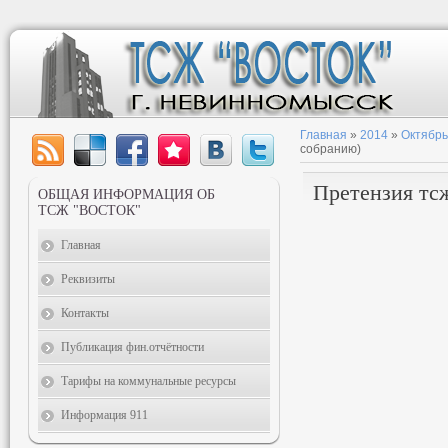
Главная
»
2014
»
Октябрь
собранию)
Претензия тс
ОБЩАЯ ИНФОРМАЦИЯ ОБ
ТСЖ "ВОСТОК"
Главная
Реквизиты
Контакты
Публикация фин.отчётности
Тарифы на коммунальные ресурсы
Информация 911