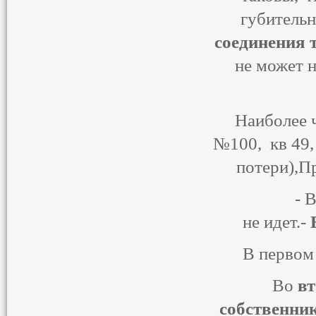
губительн
соединения 
не может н
Наиболее 
№100, кв 49,
потери),П
- Вода из к
не идет.-
В первом с
Во
в
собственни