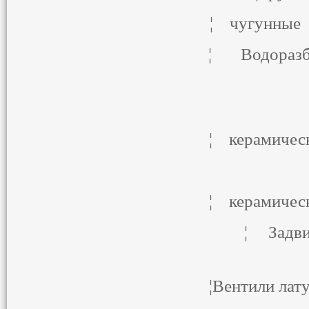
¦ чу
¦ Вод
¦ ке
¦ ке
¦ За
¦Вент