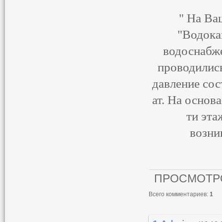
" На Ва
"Водока
водоснабже
проводились
давление сост
ат. На основ
ти эта
возни
ПРОСМОТР
Всего комментариев
:
1