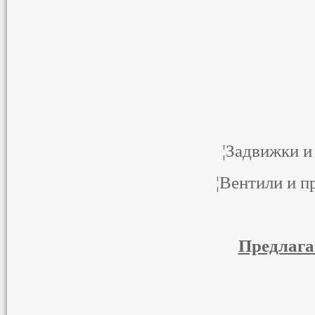
¦ ч
¦ ни
¦Задви
¦Вентили
Предлага